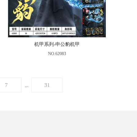
机甲系列-申公豹机甲
NO.62083
7
31
...