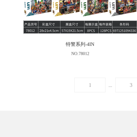
特警系列-4IN
NO.78012
1
3
...