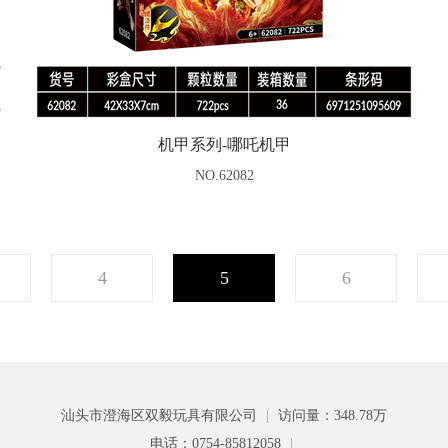
机甲系列-哪吒机甲
NO.62082
4
5
6
汕头市澄海区双毅玩具有限公司
|
访问量：348.78万
电话：0754-85812058
|