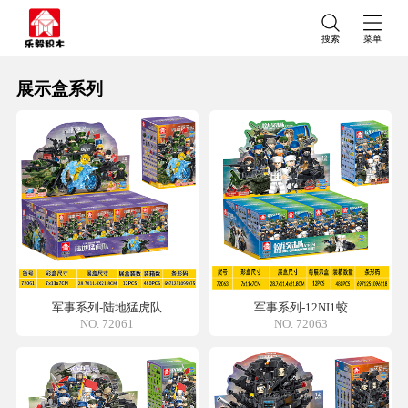
搜索
菜单
展示盒系列
军事系列-陆地猛虎队
军事系列-12NI1蛟
NO. 72061
NO. 72063