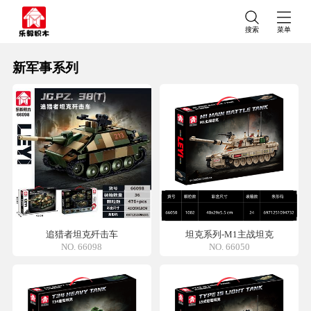
搜索
菜单
新军事系列
追猎者坦克歼击车
坦克系列-M1主战坦克
NO. 66098
NO. 66050